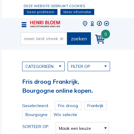
DEZE WEBSITE GEBRUIKT COOKIES
Geen probleem
Meer informatie
0
zoeken
CATEGORIEËN
FILTER OP
Fris droog Frankrijk,
Bourgogne online kopen.
Geselecteerd:
Fris droog
Frankrijk
Bourgogne
Wis selectie
SORTEER OP:
Maak een keuze