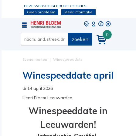
DEZE WEBSITE GEBRUIKT COOKIES
Geen probleem
Meer informatie
0
zoeken
Evenementen
Winespeeddate
april
Winespeeddate april
di 14 april 2026
Henri Bloem Leeuwarden
Winespeeddate in
Leeuwarden!