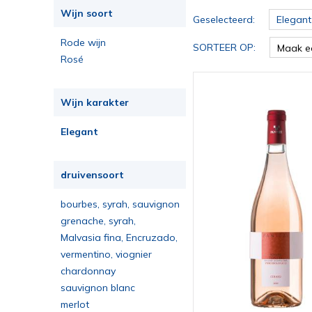
Wijn soort
Geselecteerd:
Elegant
Rode wijn
SORTEER OP:
Maak e
Rosé
Wijn karakter
Elegant
druivensoort
bourbes, syrah, sauvignon
blanc, grenache, cinsault
grenache, syrah,
vermentino
Malvasia fina, Encruzado,
Bical
vermentino, viognier
chardonnay
sauvignon blanc
merlot