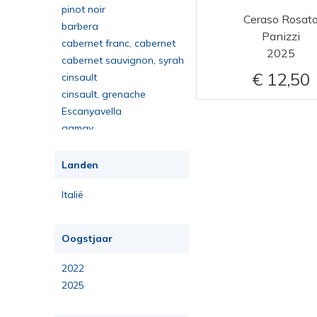
pinot noir
Ceraso Rosat
barbera
Panizzi
cabernet franc, cabernet
2025
sauvignon, merlot
cabernet sauvignon, syrah
12,50
cinsault
cinsault, grenache
Escanyavella
gamay
garganega
glera
Landen
grauburgunder (pinot gris)
Italië
grenache noir, grenache
blanc, roussanne, syrah
grenache, rolle, syrah
grenache, roussanne,
Oogstjaar
clairette, bourboulenc
grenache, syrah,
mourvèdre
grüner veltliner
2022
Loureiro
2025
macabeo, sauvignon blanc
merlot, cabernet franc