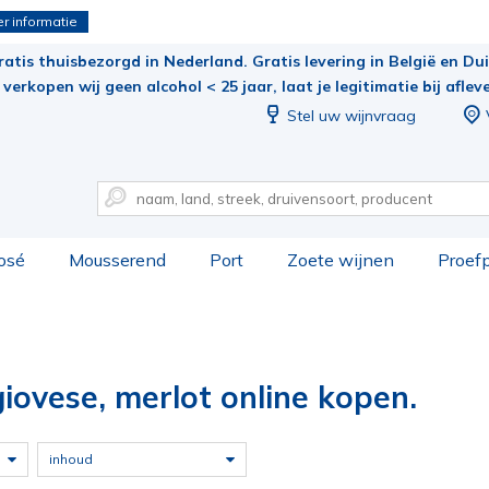
r informatie
ratis thuisbezorgd in Nederland. Gratis levering in België en Duit
verkopen wij geen alcohol < 25 jaar, laat je legitimatie bij aflev
Stel uw wijnvraag
osé
Mousserend
Port
Zoete wijnen
Proef
iovese, merlot online kopen.
inhoud