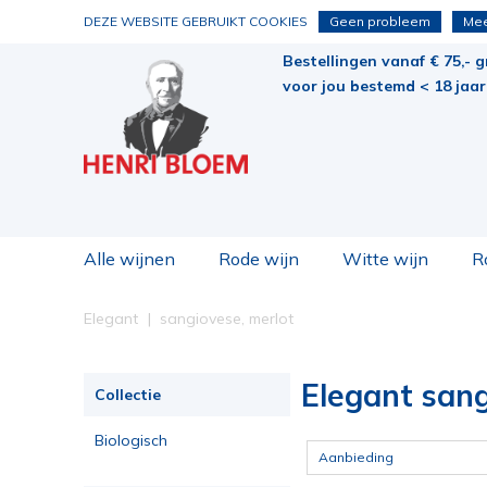
DEZE WEBSITE GEBRUIKT COOKIES
Geen probleem
Mee
Bestellingen vanaf € 75,- g
voor jou bestemd < 18 jaar 
Alle wijnen
Rode wijn
Witte wijn
R
Elegant
sangiovese, merlot
Elegant sang
Collectie
Biologisch
Aanbieding