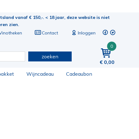
sland vanaf € 150,-. < 18 jaar, deze website is niet
eren zien.
Vinotheken
Contact
Inloggen
0
zoeken
0,00
pakket
Wijncadeau
Cadeaubon