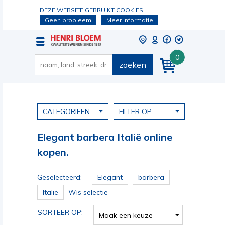
DEZE WEBSITE GEBRUIKT COOKIES
Geen probleem
Meer informatie
0
zoeken
CATEGORIEËN
FILTER OP
Elegant barbera Italië online
kopen.
Geselecteerd:
Elegant
barbera
Italië
Wis selectie
SORTEER OP:
Maak een keuze