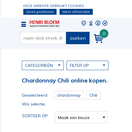
DEZE WEBSITE GEBRUIKT COOKIES
Geen probleem
Meer informatie
0
zoeken
CATEGORIEËN
FILTER OP
Chardonnay Chili online kopen.
Geselecteerd:
chardonnay
Chili
Wis selectie
SORTEER OP:
Maak een keuze