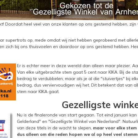
ukt! Doordat heel veel van onze klanten op ons gestemd hebben, zijn
ar supertrots op, mede omdat wij niet hebben geprobeerd met aller
en zich bij ons thuisvoelen en daardoor op ons gestemd hebben. He
Er is echter meer in deze wereld dan alleen maar plezier. Aa
Van elke uitgebrachte stem gaat 5 cent naar KIKA. Bij de st
bedrag te verdubbelen, maar als je al die "stuivertjes" bij e
bedrag, dus verviervoudigen wij het. Dit betekent dat van al
stem naar KIKA gaat.
Gezelligste wink
Nu is de finaleronde van start gegaan. Tot eind januari kan
Gelderland" en "Gezelligste Winkel van Nederland". Natuurlij
van deze titels in de wacht te slepen,
maar voor elke stem 
dus alleen om die reden hopen we al op heel veel stemm