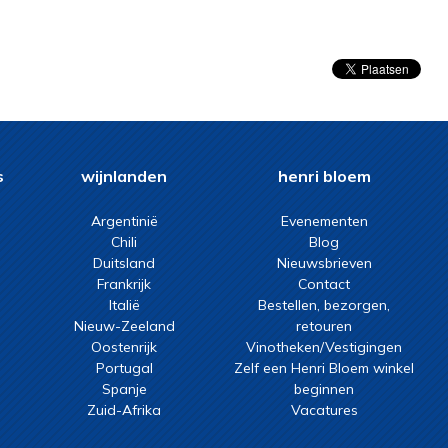
s
wijnlanden
henri bloem
Argentinië
Evenementen
Chili
Blog
Duitsland
Nieuwsbrieven
Frankrijk
Contact
Italië
Bestellen, bezorgen,
Nieuw-Zeeland
retouren
Oostenrijk
Vinotheken/Vestigingen
Portugal
Zelf een Henri Bloem winkel
Spanje
beginnen
Zuid-Afrika
Vacatures