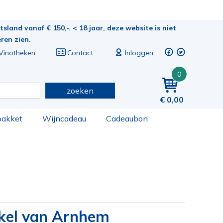
sland vanaf € 150,-. < 18 jaar, deze website is niet
eren zien.
Vinotheken
Contact
Inloggen
0
zoeken
0,00
pakket
Wijncadeau
Cadeaubon
kel van Arnhem