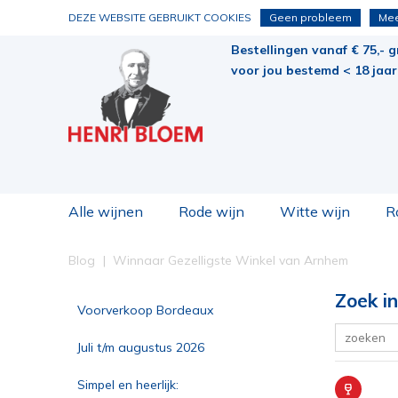
DEZE WEBSITE GEBRUIKT COOKIES
Geen probleem
Mee
Bestellingen vanaf € 75,- g
voor jou bestemd < 18 jaar 
Alle wijnen
Rode wijn
Witte wijn
R
Blog
Winnaar Gezelligste Winkel van Arnhem
Zoek in
Voorverkoop Bordeaux
Juli t/m augustus 2026
Simpel en heerlijk: