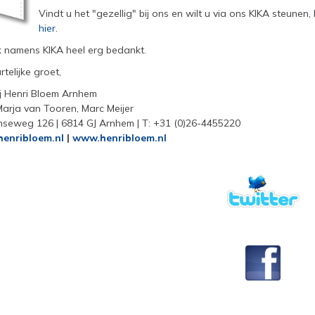
Vindt u het "gezellig" bij ons en wilt u via ons KIKA steunen
hier
.
k namens KIKA heel erg bedankt.
telijke groet,
j Henri Bloem Arnhem
Marja van Tooren, Marc Meijer
seweg 126 | 6814 GJ Arnhem | T: +31 (0)26-4455220
enribloem.nl
|
www.henribloem.nl