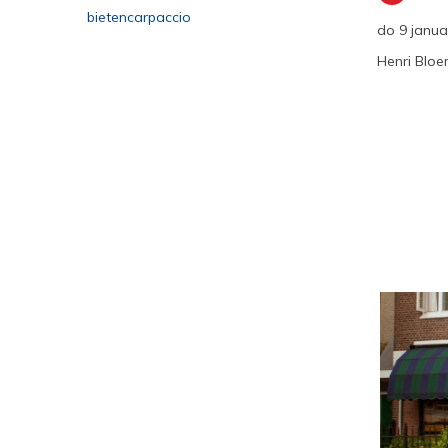
bietencarpaccio
do 9 janua
Henri Blo