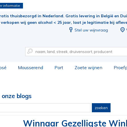
r informatie
ratis thuisbezorgd in Nederland. Gratis levering in België en Duit
verkopen wij geen alcohol < 25 jaar, laat je legitimatie bij aflev
Stel uw wijnvraag
osé
Mousserend
Port
Zoete wijnen
Proef
 onze blogs
zoeken
Winnaar Gezelligste Win