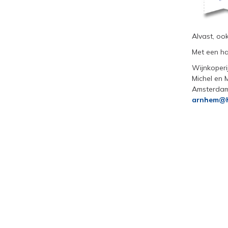
Alvast, oo
Met een har
Wijnkoperi
Michel en 
Amsterdam
arnhem@h