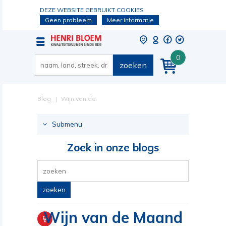
DEZE WEBSITE GEBRUIKT COOKIES
Geen probleem
Meer informatie
0
zoeken
Blog
Wijn van de
Maand Februari
Submenu
2016 bij Henri
Zoek in onze blogs
Bloem Arnhem
zoeken
Wijn van de Maand