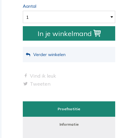
Aantal
1
In je winkelmand
Verder winkelen
Vind ik leuk
Tweeten
Proefnotitie
Informatie