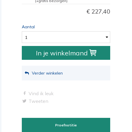
(+gratis bezorgen)
227,40
Aantal
1
In je winkelmand
Verder winkelen
Vind ik leuk
Tweeten
Proefnotitie