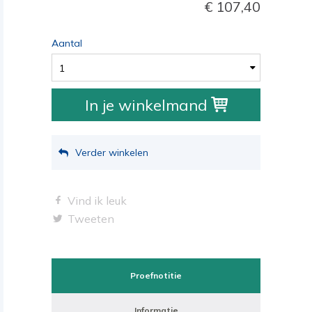
107,40
Aantal
1
In je winkelmand
Verder winkelen
Vind ik leuk
Tweeten
Proefnotitie
Informatie