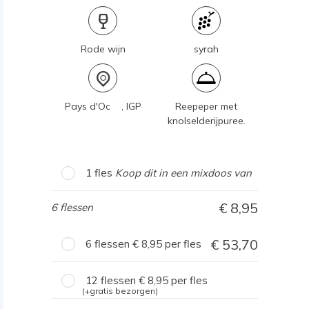
Rode wijn
syrah
Pays d'Oc , IGP
Reepeper met
knolselderijpuree.
1 fles
Koop dit in een mixdoos van
8,95
6 flessen
53,70
6 flessen
8,95
per fles
12 flessen
8,95
per fles
(+gratis bezorgen)