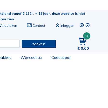
sland vanaf € 150,-. < 18 jaar, deze website is niet
eren zien.
Vinotheken
Contact
Inloggen
0
zoeken
0,00
pakket
Wijncadeau
Cadeaubon