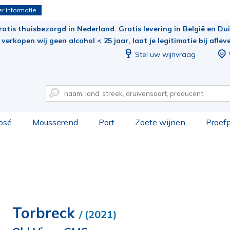
r informatie
ratis thuisbezorgd in Nederland. Gratis levering in België en Duit
verkopen wij geen alcohol < 25 jaar, laat je legitimatie bij aflev
Stel uw wijnvraag
osé
Mousserend
Port
Zoete wijnen
Proef
Torbreck
/ (2021)