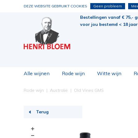
DEZE WEBSITE GEBRUIKT COOKIES
Geen probleem
Mee
Bestellingen vanaf € 75,- g
voor jou bestemd < 18 jaar 
Alle wijnen
Rode wijn
Witte wijn
R
Rode wijn
Australië
Old Vines GMS
Terug