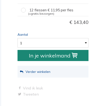
12 flessen
11,95
per fles
(+gratis bezorgen)
143,40
Aantal
1
In je winkelmand
Verder winkelen
Vind ik leuk
Tweeten