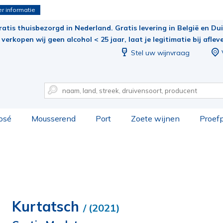
r informatie
ratis thuisbezorgd in Nederland. Gratis levering in België en Duit
verkopen wij geen alcohol < 25 jaar, laat je legitimatie bij aflev
Stel uw wijnvraag
osé
Mousserend
Port
Zoete wijnen
Proef
Kurtatsch
/ (2021)