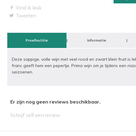
Vind ik leuk
Tweeten
Proefnotitie
Informatie
Deze sappige, volle wijn met veel rood en zwart klein fruit is
franc geeft hem een pepertje. Prima wijn om je tijdens een n
seizoenen.
Er zijn nog geen reviews beschikbaar.
Schrijf zelf een review