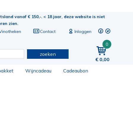
sland vanaf € 150,-. < 18 jaar, deze website is niet
eren zien.
Vinotheken
Contact
Inloggen
0
zoeken
0,00
pakket
Wijncadeau
Cadeaubon