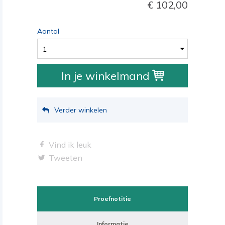
102,00
Aantal
1
In je winkelmand
Verder winkelen
Vind ik leuk
Tweeten
Proefnotitie
Informatie