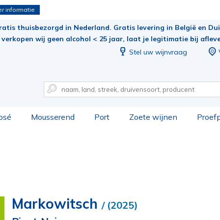
r informatie
ratis thuisbezorgd in Nederland. Gratis levering in België en Duit
verkopen wij geen alcohol < 25 jaar, laat je legitimatie bij aflev
Stel uw wijnvraag
osé
Mousserend
Port
Zoete wijnen
Proef
Markowitsch
/ (2025)