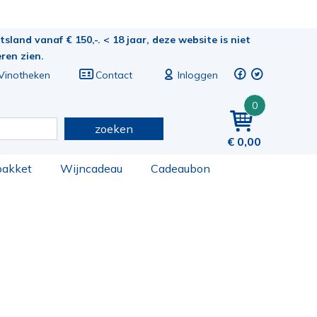
sland vanaf € 150,-. < 18 jaar, deze website is niet
eren zien.
Vinotheken
Contact
Inloggen
0
zoeken
0,00
pakket
Wijncadeau
Cadeaubon