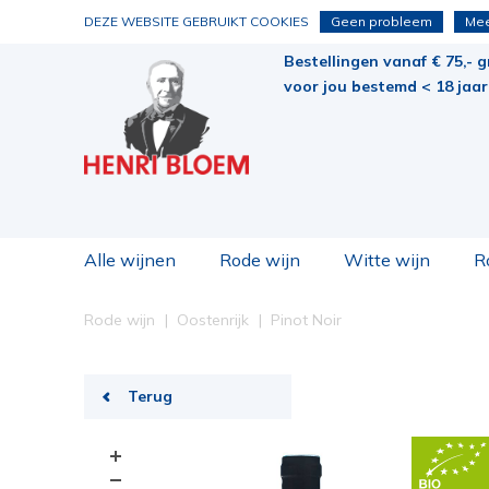
DEZE WEBSITE GEBRUIKT COOKIES
Geen probleem
Mee
Bestellingen vanaf € 75,- g
voor jou bestemd < 18 jaar 
Alle wijnen
Rode wijn
Witte wijn
R
Rode wijn
Oostenrijk
Pinot Noir
Terug