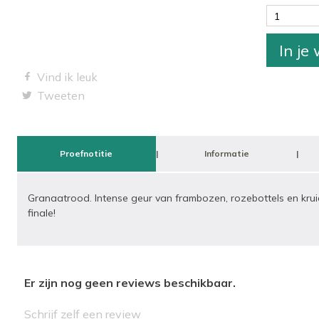
1
In je
Vind ik leuk
Tweeten
Proefnotitie
Informatie
Granaatrood. Intense geur van frambozen, rozebottels en kru
finale!
Er zijn nog geen reviews beschikbaar.
Schrijf zelf een review