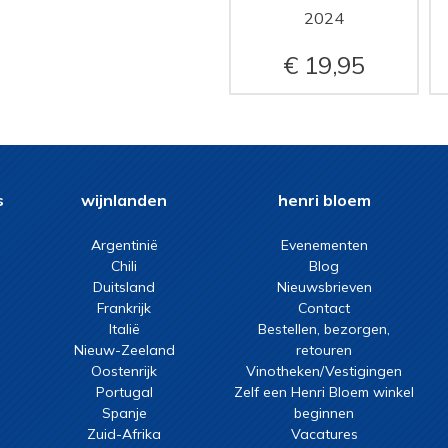
2024
19,95
s
wijnlanden
henri bloem
Argentinië
Evenementen
Chili
Blog
Duitsland
Nieuwsbrieven
Frankrijk
Contact
Italië
Bestellen, bezorgen,
Nieuw-Zeeland
retouren
Oostenrijk
Vinotheken/Vestigingen
Portugal
Zelf een Henri Bloem winkel
Spanje
beginnen
Zuid-Afrika
Vacatures