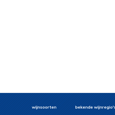
wijnsoorten
bekende wijnregio'