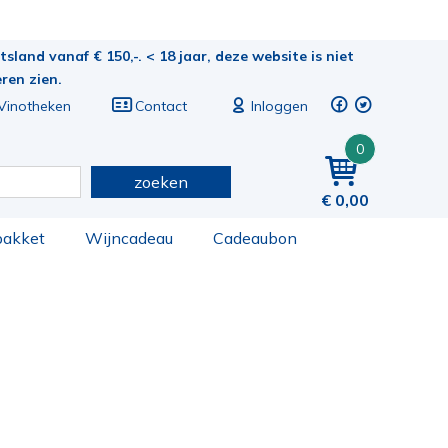
sland vanaf € 150,-. < 18 jaar, deze website is niet
eren zien.
Vinotheken
Contact
Inloggen
0
zoeken
0,00
pakket
Wijncadeau
Cadeaubon