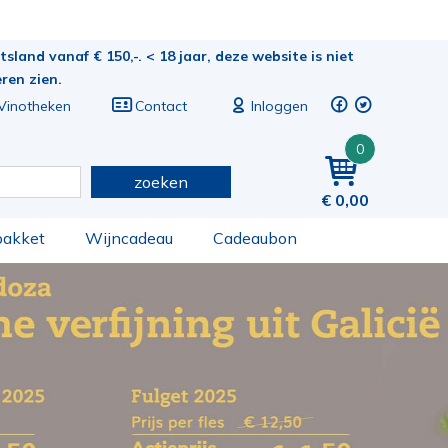
sland vanaf € 150,-. < 18 jaar, deze website is niet
eren zien.
Vinotheken
Contact
Inloggen
0
zoeken
0,00
pakket
Wijncadeau
Cadeaubon