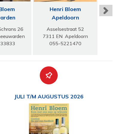
 Bloem
Henri Bloem
Henri 
arden
Apeldoorn
Amers
Schrans 26
Asselsestraat 52
Leusderw
eeuwarden
7311 EN Apeldoorn
3818 AC Am
133833
055-5221470
033-47
JULI T/M AUGUSTUS 2026