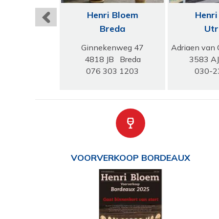
i Bloem
Henri Bloem
Henri
rmond
Breda
Utr
wandstraat 1
Ginnekenweg 47
Adriaen van 
 Roermond
4818 JB Breda
3583 AJ
-745667
076 303 1203
030-2
VOORVERKOOP BORDEAUX