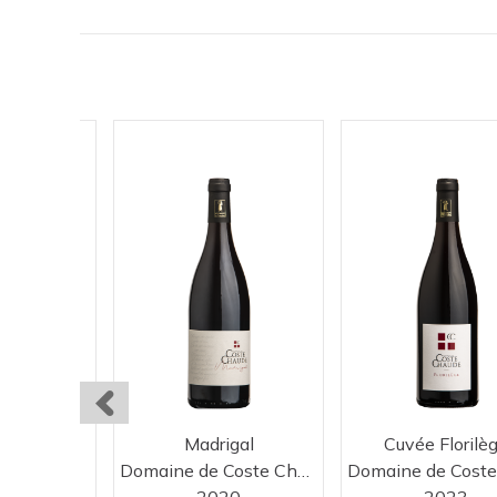
Bianco
Madrigal
Cuvée Florilè
ini
Domaine de Coste Chaude
25
2020
2023