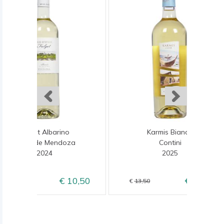
Fulget Albarino
Karmis Bianco
Maior de Mendoza
Contini
2024
2025
10,50
10,95
12,50
13,50