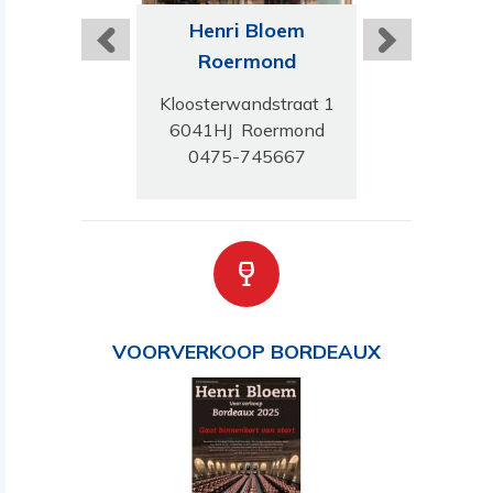
ri Bloem
Henri Bloem
Henri B
rinchem
Roermond
Ensch
genstraat 9
Kloosterwandstraat 1
Deurningerst
 Gorinchem
6041HJ Roermond
7522 CL En
3-514309
0475-745667
053-430
VOORVERKOOP BORDEAUX