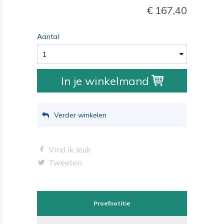
167,40
Aantal
1
In je winkelmand
Verder winkelen
Vind ik leuk
Tweeten
Proefnotitie