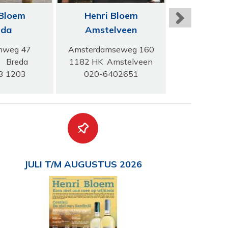
 Bloem
Henri Bloem
Harts Wi
eda
Amstelveen
Amste
nweg 47
Amsterdamseweg 160
Vijzelgr
B Breda
1182 HK Amstelveen
1017 HN A
3 1203
020-6402651
020-62
JULI T/M AUGUSTUS 2026