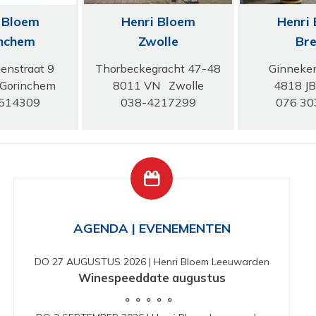
 Bloem
Henri Bloem
Henri
nchem
Zwolle
Br
nstraat 9
Thorbeckegracht 47-48
Ginneke
Gorinchem
8011 VN Zwolle
4818 J
514309
038-4217299
076 30
AGENDA | EVENEMENTEN
DO 27 AUGUSTUS 2026
|
Henri Bloem Leeuwarden
Winespeeddate augustus