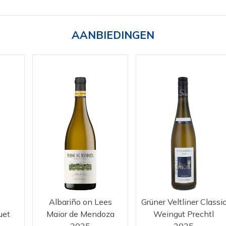
AANBIEDINGEN
Albariño on Lees
Grüner Veltliner Classi
uet
Maior de Mendoza
Weingut Prechtl
2025
2025