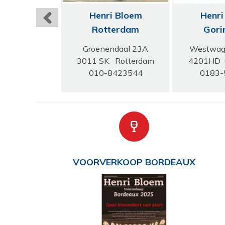
i Bloem
Henri Bloem
Henri
mendaal
Rotterdam
Gori
rlaan 11
Groenendaal 23A
Westwage
Bloemendaal
3011 SK Rotterdam
4201HD 
5274477
010-8423544
0183-
VOORVERKOOP BORDEAUX