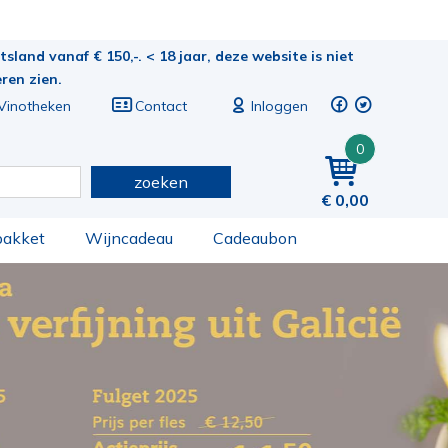
sland vanaf € 150,-. < 18 jaar, deze website is niet
eren zien.
Vinotheken
Contact
Inloggen
0
zoeken
0,00
pakket
Wijncadeau
Cadeaubon