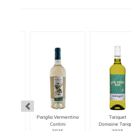
Bianco
Pariglia Vermentino
Tariquet
ini
Contini
Domaine Tariq
25
2025
2025