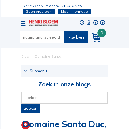
DEZE WEBSITE GEBRUIKT COOKIES
Geen probleem
Meer informatie
0
zoeken
Blog
Domaine Santa
Duc, Gigondas
Submenu
Zoek in onze blogs
zoeken
Domaine Santa Duc,